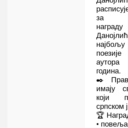
распису
за књ
награду
Даној
најбољ
поезиј
аутор
година.
✒️ Пра
имају с
који 
српском ј
🏆 Награ
• повеља