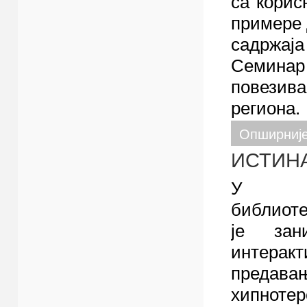
са корис
примере 
садржаја
Семинар
повезив
региона.
Опширниј
ИСТИНА
У Гр
библиот
је за
интеракт
предавањ
хипноте