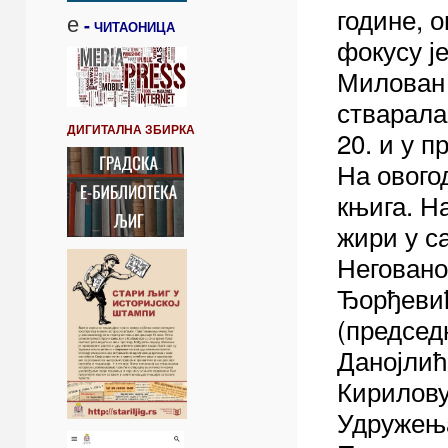
године, о
е
-
ЧИТАОНИЦА
фокусу је
Милован 
стварала
ДИГИТАЛНА ЗБИРКА
20. и у п
На ового
књига. На
жири у с
Неговано
Ђорђевић
(председ
Данојлић
Кирилову
Удружењ