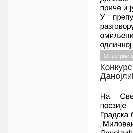
приче и ј
У препу
разгово
омиљених
одличној
Опширни
Конкурс
Данојли
На Све
поезије –
Градска 
„Милова
Данојли