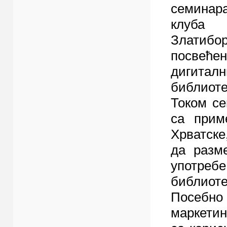
семинар
клу
Златибор
посве
дигиталн
библиоте
Током се
са прим
Хрватске
да разме
употре
библиоте
Посебно
маркетин