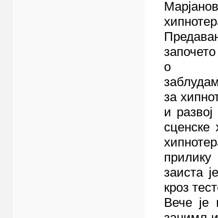
Марја
хипнотер
Преда
започето
о на
заблуда
за хипно
и развој
сценске 
хипнотер
прилику
заиста ј
кроз тес
Вече је 
занимљи