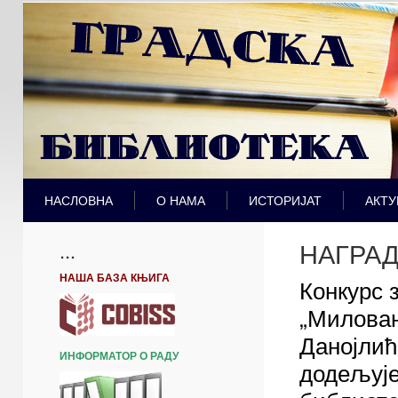
НАСЛОВНА
О НАМА
ИСТОРИЈАТ
АКТУ
НАГРАД
...
НАША БАЗА КЊИГА
Конкурс 
„Милова
Данојлић“
ИНФОРМАТОР О РАДУ
додељује