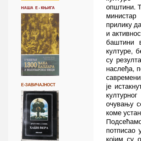
општини.
Т
НАША Е - КЊИГА
министа
прилику д
и активнос
баштини 
културе, 
су резулт
наслеђа, 
савремени
је истакн
Е-ЗАВИЧАЈНОСТ
културног
очувању с
коме устан
Подсећамо
потписао 
којим су 