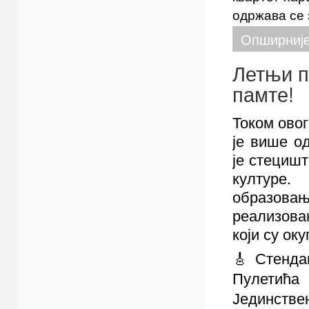
одржава се 
Опширниј
Летњи п
памте!
Током овог
је више о
је стецишт
културе
образов
реализова
који су ок
🎸 Стенда
Пулетића
Јединств