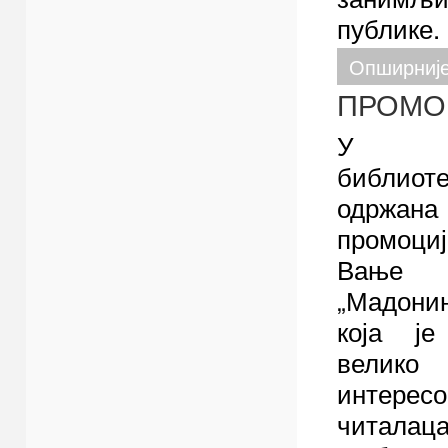
публике.
Опширниј
ПРОМО
У Гр
библиот
одрж
промоц
Вање 
„Мадон
која је
велико
интерес
чита