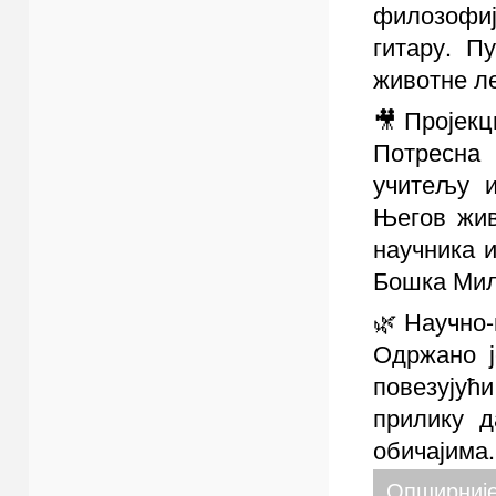
филозофиј
гитару. П
животне ле
🎥 Пројек
Потресна
учитељу и
Његов жив
научника 
Бошка Ми
🌿 Научно-
Одржано ј
повезујућ
прилику д
обичајима.
Опширније