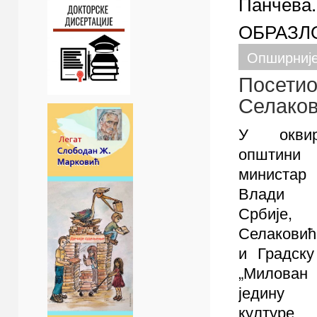
Панчева.
ОБРАЗЛ
Опширниј
Посетио
Селако
У окви
општи
министар
Влади 
Србије
Селаковић
и Градску
„Милован
једину
култ