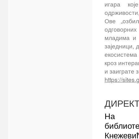
игара кој
одрживости,
Ове „озби
одговорних
младима и 
заједници, д
екосистема
кроз интера
и заиграте 
https://sites
ДИРЕКТ
На по
библи
Кнежевић