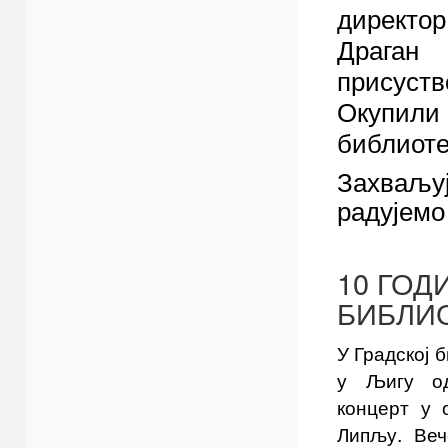
директ
Драга
присуств
Окупил
библиоте
Захваљуј
радујемо
10 ГОД
БИБЛИ
У Градској 
у Љигу од
концерт у 
Липљу. Веч