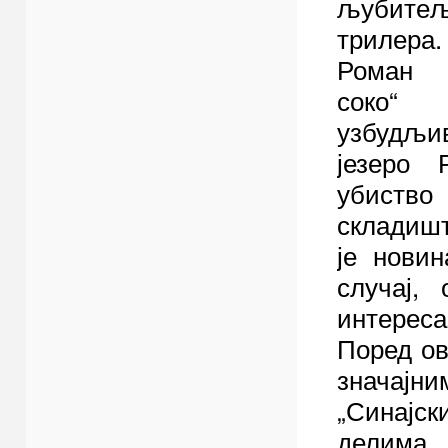
љубитељ
трилера.
Роман 
соко“
узбудљив
језеро 
убиство
складишт
је новин
случај,
интереса
Поред ов
значајн
„Синајск
делима, 