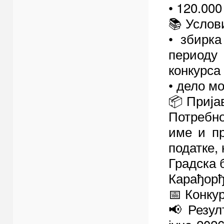
• 120.00
📚 Услов
• збирк
периоду 
конкурса
• дело м
📦 Прија
Потребно
име и пр
податке, 
Градска 
Карађорђ
📅 Конкур
📢 Резул