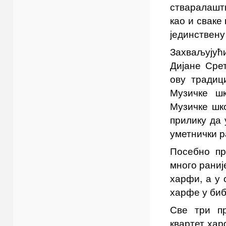
стваралаштв
као и сваке
јединствену
Захваљујућ
Дијане Сре
ову традиц
Музичке ш
Музичке шк
прилику да 
уметнички р
Посебно пр
много раниј
харфи, а у 
харфе у биб
Све три пр
квартет хар