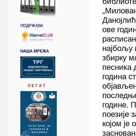
библиот
„Милова
Данојлић
ПОДРЖАВА
ове годи
расписан 
најбољу 
НАША МРЕЖА
збирку м
песника 
година с
објављен
Л Е Г А Т
последњ
године. 
поезије з
којом је 
заснован