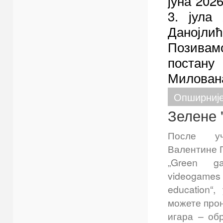
јуна 202
3. јула
Данојлић
Позивамо
постану
Милован
Опширније
Зелене 
После у
Валентине 
„Green ga
videogames
education“
можете прон
игара – об