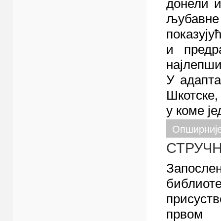
донели и
љубавне
показују
и предра
најлепши
У адапта
Шкотске,
у коме ј
Опширније
СТРУЧ
Запосле
библиоте
присуст
прво