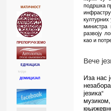
подршка п
МАТИЧНОСТ
инфрастр
културних
министра 
развоју л
као и потр
ПРЕПОРУЧУЈЕМО
Вече је
ЕДУКАЦИЈА
knjige
Иза нас ј
ДОМИЦИЈАЛ
незабор
језика“
музиком
књиже