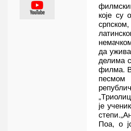
филмски
које су 
српском,
латинско
немачком
да ужива
делима с
филма. В
песмом 
републ
„Триолиц
је учени
степи.
„А
Поа, о ј