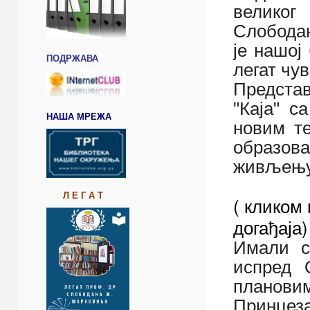
великог
Слободан
је нашој
ПОДРЖАВА
легат чу
Представ
"Каја" с
НАША МРЕЖА
новим т
образов
живљењу 
Л Е Г А Т
( кликом
догађаја)
Имали с
испред 
плановим
Принцеза