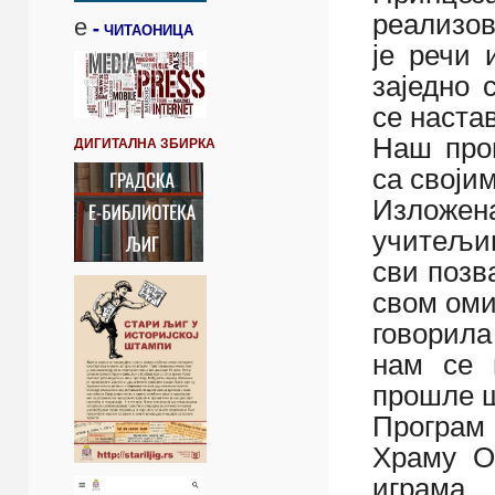
е
реализов
-
ЧИТАОНИЦА
је речи 
заједно 
се наста
Наш про
ДИГИТАЛНА ЗБИРКА
са своји
Изложена
учитељиц
сви позв
свом ом
говорила
нам се 
прошле ш
Програм 
Храму О
играма.