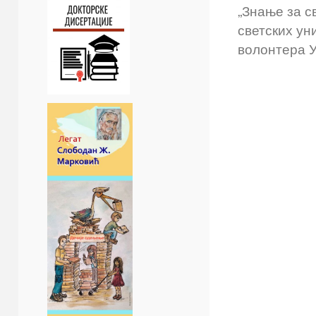
„Знање за с
светских ун
волонтера У