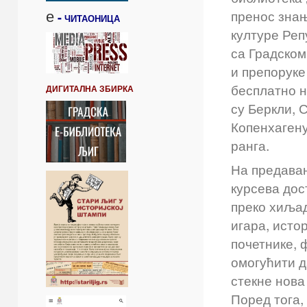
е
пренос знањ
-
ЧИТАОНИЦА
културе Реп
са Градском
и препоруке
бесплатно н
ДИГИТАЛНА ЗБИРКА
су Беркли, 
Копенхагену
ранга.
На предавањ
курсева дос
преко хиљад
игара, исто
почетнике, 
омогућити д
стекне нова
Поред тога,