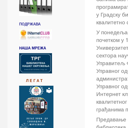
програмират
у Градску б
квалитетно
ПОДРЖАВА
У понедељак
почетком у 
Универзитет
НАША МРЕЖА
сектора нау
Управитељ 
Управног од
администрат
Л Е Г А Т
Управног од
Интернет кл
квалитетног
грађанима п
Предавање с
библиотека 